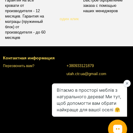
Гарантия на все
Быстрое оформление
кровати от
заказа с помощью
производителя - 12
наших менеджеров
месяцев. Гарантия на
матрацы (пружинный
блок) от
производителя - до 60
месяцев
Контактная информация
+380933121879
Перезвонить вам?
utah.ctr.ua@gmail.com