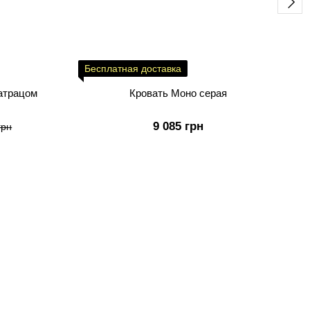
Бесплатная доставка
рестиж Эко с матрацом
Кровать Моно серая
9 085 грн
грн