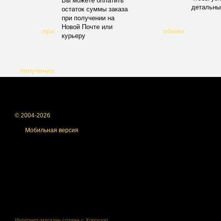
Вы можете оплатить
детальны
остаток суммы заказа
при получении на
Новой Почте или
курьеру
© 2004-2026
Мобильная версия
Интернет-магазин создан с Хорошоп