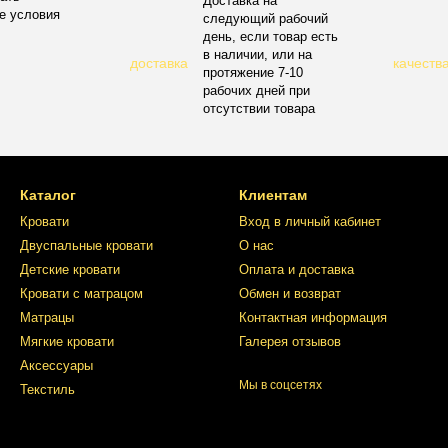
Доставка на
е условия
следующий рабочий
день, если товар есть
в наличии, или на
протяжение 7-10
рабочих дней при
отсутствии товара
Каталог
Клиентам
Кровати
Вход в личный кабинет
Двуспальные кровати
О нас
Детские кровати
Оплата и доставка
Кровати с матрацом
Обмен и возврат
Матрацы
Контактная информация
Мягкие кровати
Галерея отзывов
Аксессуары
Мы в соцсетях
Текстиль