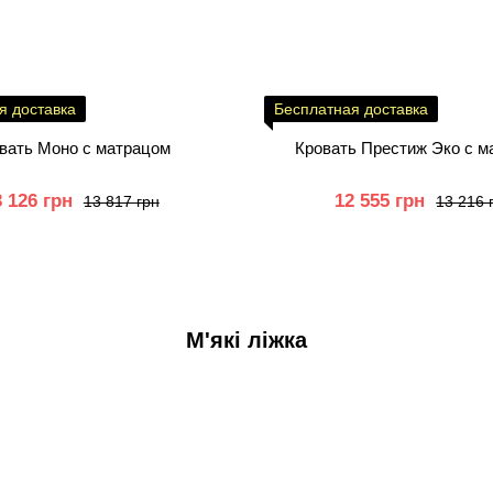
я доставка
Бесплатная доставка
вать Моно с матрацом
Кровать П
3 126 грн
12 555 грн
13 817 грн
13 216 
М'які ліжка