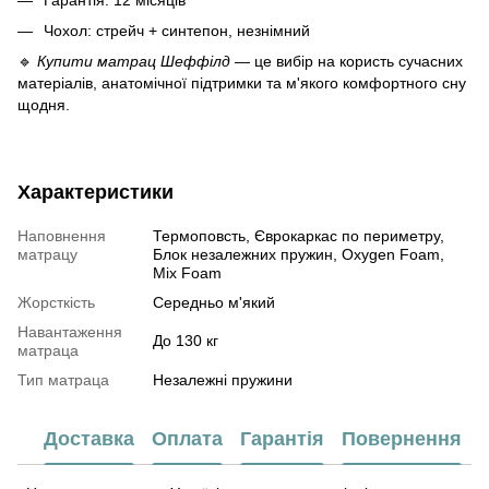
Чохол: стрейч + синтепон, незнімний
🔹
Купити матрац Шеффілд
— це вибір на користь сучасних
матеріалів, анатомічної підтримки та м'якого комфортного сну
щодня.
Характеристики
Наповнення
Термоповсть, Єврокаркас по периметру,
матрацу
Блок незалежних пружин, Oxygen Foam,
Mix Foam
Жорсткість
Середньо м'який
Навантаження
До 130 кг
матраца
Тип матраца
Незалежні пружини
Доставка
Оплата
Гарантія
Повернення