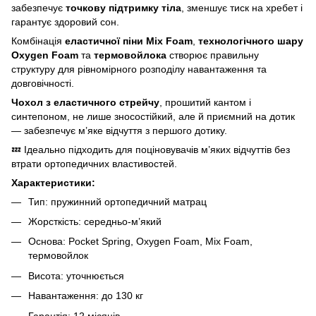
забезпечує
точкову підтримку тіла
, зменшує тиск на хребет і
гарантує здоровий сон.
Комбінація
еластичної піни Mix Foam
,
технологічного шару
Oxygen Foam
та
термовойлока
створює правильну
структуру для рівномірного розподілу навантаження та
довговічності.
Чохол з еластичного стрейчу
, прошитий кантом і
синтепоном, не лише зносостійкий, але й приємний на дотик
— забезпечує м’яке відчуття з першого дотику.
💤 Ідеально підходить для поціновувачів м’яких відчуттів без
втрати ортопедичних властивостей.
Характеристики:
Тип: пружинний ортопедичний матрац
Жорсткість: середньо-м’який
Основа: Pocket Spring, Oxygen Foam, Mix Foam,
термовойлок
Висота: уточнюється
Навантаження: до 130 кг
Гарантія: 12 місяців