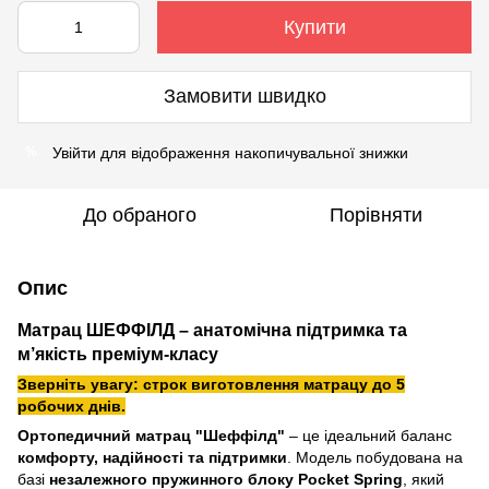
Купити
Замовити швидко
Увійти
для відображення накопичувальної знижки
%
До обраного
Порівняти
Опис
Матрац ШЕФФІЛД – анатомічна підтримка та
м’якість преміум-класу
Зверніть увагу: строк виготовлення матрацу до 5
робочих днів.
Ортопедичний матрац "Шеффілд"
– це ідеальний баланс
комфорту, надійності та підтримки
. Модель побудована на
базі
незалежного пружинного блоку Pocket Spring
, який