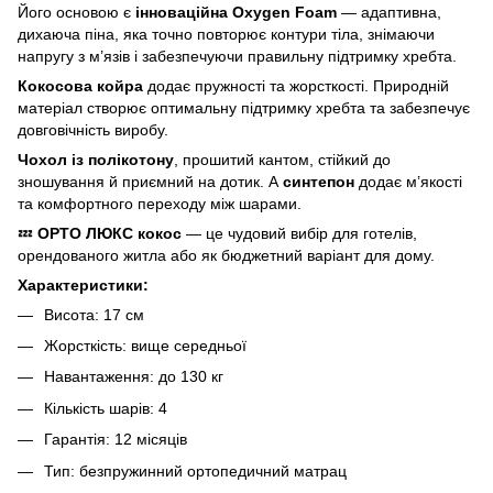
Його основою є
інноваційна Oxygen Foam
— адаптивна,
дихаюча піна, яка точно повторює контури тіла, знімаючи
напругу з м’язів і забезпечуючи правильну підтримку хребта.
Кокосова койра
додає пружності та жорсткості. Природній
матеріал створює оптимальну підтримку хребта та забезпечує
довговічність виробу.
Чохол із полікотону
, прошитий кантом, стійкий до
зношування й приємний на дотик. А
синтепон
додає м’якості
та комфортного переходу між шарами.
💤
ОРТО ЛЮКС кокос
— це чудовий вибір для готелів,
орендованого житла або як бюджетний варіант для дому.
Характеристики:
Висота: 17 см
Жорсткість: вище середньої
Навантаження: до 130 кг
Кількість шарів: 4
Гарантія: 12 місяців
Тип: безпружинний ортопедичний матрац