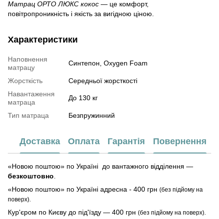
М
атрац ОРТО ЛЮКС кокос
— це комфорт,
повітропроникність і якість за вигідною ціною.
Характеристики
Наповнення
Синтепон, Oxygen Foam
матрацу
Жорсткість
Середньої жорсткості
Навантаження
До 130 кг
матраца
Тип матраца
Безпружинний
Доставка
Оплата
Гарантія
Повернення
«Новою поштою» по Україні до вантажного відділення —
безкоштовно
.
«Новою поштою» по Україні адресна
-
400 грн
(без підйому на
поверх).
Кур'єром по Києву до під'їзду — 400 грн
(без підйому на поверх).