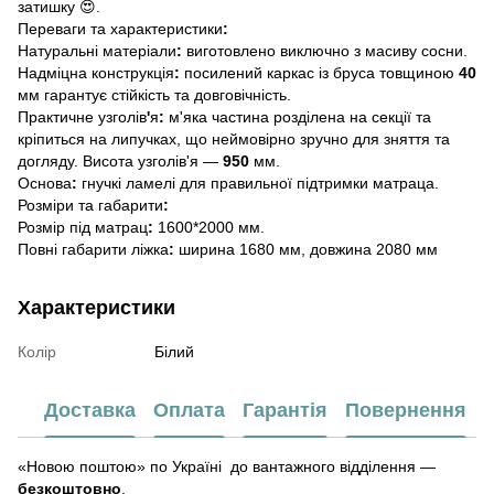
затишку 😍.
Переваги
та
характеристики
:
Натуральні
матеріали
:
виготовлено виключно з масиву сосни.
Надміцна
конструкція
:
посилений каркас із бруса товщиною
40
мм гарантує стійкість та довговічність.
Практичне
узголів
'
я
:
м'яка частина розділена на секції та
кріпиться на
липучках, що неймовірно зручно для зняття та
догляду. Висота узголів'я —
950
мм.
Основа
:
гнучкі ламелі для правильної підтримки матраца.
Розміри
та
габарити
:
Розмір
під
матрац
:
1600*2000 мм.
Повні
габарити
ліжка
:
ширина 1680 мм, довжина 2080 мм
Характеристики
Колір
Білий
Доставка
Оплата
Гарантія
Повернення
«Новою поштою» по Україні до вантажного відділення —
безкоштовно
.