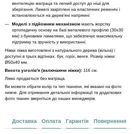
вентиляцію матраца та легкий доступ до ніші для
зберігання. Ламелі закріплені на еластичних ременях і
встановлюються на дерев’яні напрямні.
Моделі з підйомним механізмом
мають жорстку
ортопедичну основу на базі металевого профілю (30х30
мм) з буковими ламелями, що забезпечує максимальну
підтримку та зручність у використанні.
Ніжки ліжка виготовлені з натурального дерева (вільха) і
доступні в трьох відтінках: бук, горіх, венге. Розмір ніжки:
Ø50х40 мм.
Висота узголів'я (включаючи ніжки):
116 см.
Ліжко продається без матраца.
Ви можете обрати колір та тип тканини, які вказані на фото
нижче. Для отримання детальної інформації та додаткових
фото тканин зверніться до наших менеджерів.
Доставка
Оплата
Гарантія
Повернення