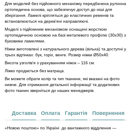
Для моделей без підйомного механізму передбачена рулонна
ортопедична основа, що забезпечує доступ до ніші для
зберігання. Ламелі кріпляться до еластичних ременів та
встановлюються на дерев'яні направляючі.
Моделі з підйомним механізмом оснащені жорсткою
ортопедичною основою на базі металевого профілю (30х30) з
буковими ламелями.
Ніжки виготовлені з натурального дерева (вільха) та доступні у
трьох відтінках: бук, горіх, венге. Розмір ніжки Ø50х40.
Висота узголів'я з урахуванням ніжок – 116 см.
Ліжко продається без матраца.
Ви можете обрати колір та тип тканини, які вказані на фото
нижче. Для отримання детальної інформації та додаткових
фото тканин зверніться до наших менеджерів.
Доставка
Оплата
Гарантія
Повернення
«Новою поштою» по Україні до вантажного відділення —